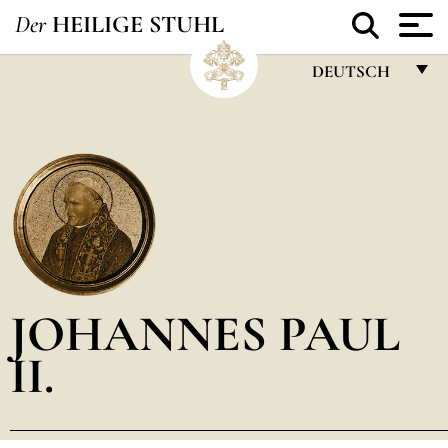
Der
HEILIGE STUHL
DEUTSCH
FRANÇAIS
ENGLISH
ITALIANO
PORTUGUÊS
ESPAÑOL
DEUTSCH
JOHANNES PAUL
POLSKI
II.
العربيّة
中文