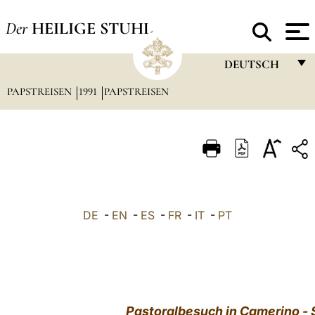
Der
HEILIGE STUHL
DEUTSCH
PAPSTREISEN
1991
PAPSTREISEN
FRANÇAIS
ENGLISH
ITALIANO
PORTUGUÊS
ESPAÑOL
DE
-
EN
-
ES
-
FR
-
IT
-
PT
DEUTSCH
POLSKI
العربيّة
Pastoralbesuch in Camerino - 
中文