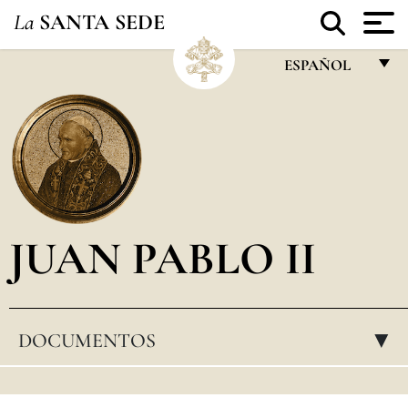
La
SANTA SEDE
ESPAÑOL
FRANÇAIS
ENGLISH
ITALIANO
PORTUGUÊS
JUAN PABLO II
ESPAÑOL
DEUTSCH
POLSKI
DOCUMENTOS
▸
العربيّة
中文