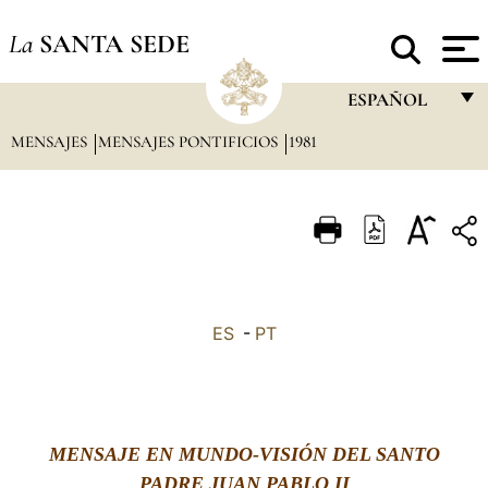
La
SANTA SEDE
ESPAÑOL
MENSAJES
MENSAJES PONTIFICIOS
1981
FRANÇAIS
ENGLISH
ITALIANO
PORTUGUÊS
ESPAÑOL
ES
-
PT
DEUTSCH
POLSKI
العربيّة
MENSAJE EN MUNDO-VISIÓN DEL SANTO
中文
PADRE JUAN PABLO II