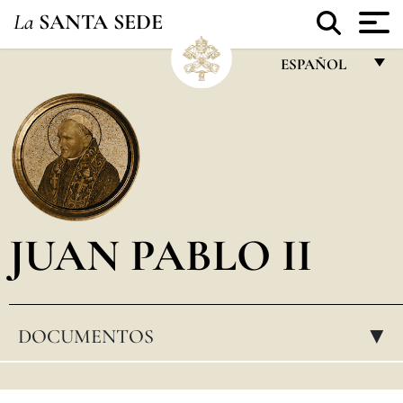
La
SANTA SEDE
ESPAÑOL
FRANÇAIS
ENGLISH
ITALIANO
PORTUGUÊS
JUAN PABLO II
ESPAÑOL
DEUTSCH
POLSKI
DOCUMENTOS
▸
العربيّة
中文