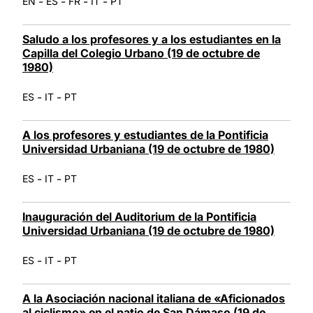
-
-
-
-
EN
ES
FR
IT
PT
Saludo a los profesores y a los estudiantes en la
Capilla del Colegio Urbano (19 de octubre de
1980)
-
-
ES
IT
PT
A los profesores y estudiantes de la Pontificia
Universidad Urbaniana (19 de octubre de 1980)
-
-
ES
IT
PT
Inauguración del Auditorium de la Pontificia
Universidad Urbaniana (19 de octubre de 1980)
-
-
ES
IT
PT
A la Asociación nacional italiana de «Aficionados
al ciclismo» en el patio de San Dámaso (19 de