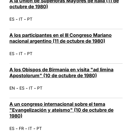
A la Unión de Superioras Mayores de Italia (11 de
octubre de 1980)
-
-
ES
IT
PT
A los participantes en el III Congreso Mariano
nacional argentino (11 de octubre de 1980)
-
-
ES
IT
PT
A los Obispos de Birmania en visita "ad limina
Apostolorum" (10 de octubre de 1980)
-
-
-
EN
ES
IT
PT
A un congreso internacional sobre el tema
"Evangelización y ateísmo" (10 de octubre de
1980)
-
-
-
ES
FR
IT
PT