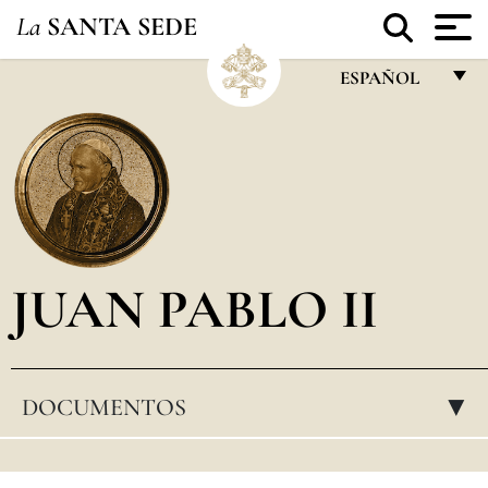
La
SANTA SEDE
ESPAÑOL
FRANÇAIS
ENGLISH
ITALIANO
PORTUGUÊS
JUAN PABLO II
ESPAÑOL
DEUTSCH
POLSKI
DOCUMENTOS
▸
العربيّة
中文