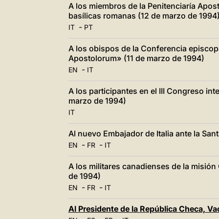
A los miembros de la Penitenciaría Apostó
basílicas romanas (12 de marzo de 1994
-
IT
PT
A los obispos de la Conferencia episcop
Apostolorum» (11 de marzo de 1994)
-
EN
IT
A los participantes en el III Congreso int
marzo de 1994)
IT
Al nuevo Embajador de Italia ante la San
-
-
EN
FR
IT
A los militares canadienses de la misió
de 1994)
-
-
EN
FR
IT
Al Presidente de la República Checa, Va