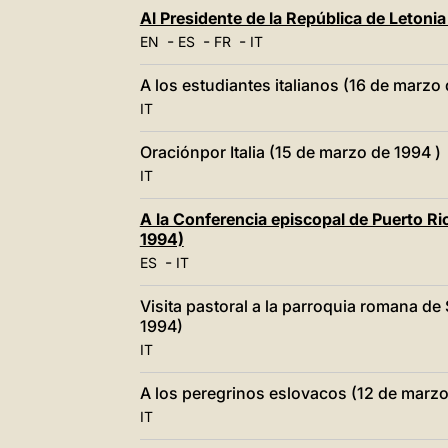
Al Presidente de la República de Letoni
-
-
-
EN
ES
FR
IT
A los estudiantes italianos (16 de marzo
IT
Oraciónpor Italia (15 de marzo de 1994 )
IT
A la Conferencia episcopal de Puerto Ri
1994)
-
ES
IT
Visita pastoral a la parroquia romana de
1994)
IT
A los peregrinos eslovacos (12 de marzo
IT