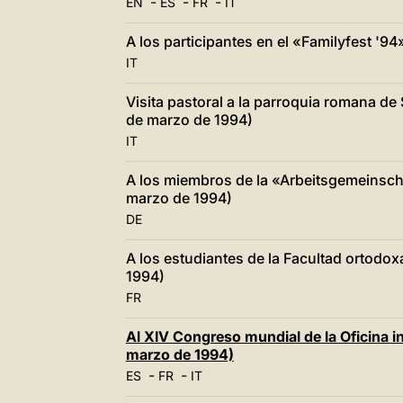
-
-
-
EN
ES
FR
IT
A los participantes en el «Familyfest '9
IT
Visita pastoral a la parroquia romana de
de marzo de 1994)
IT
A los miembros de la «Arbeitsgemeinscha
marzo de 1994)
DE
A los estudiantes de la Facultad ortodo
1994)
FR
Al XIV Congreso mundial de la Oficina i
marzo de 1994)
-
-
ES
FR
IT