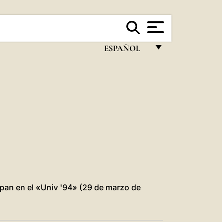
ESPAÑOL
FRANÇAIS
ENGLISH
ITALIANO
PORTUGUÊS
ESPAÑOL
DEUTSCH
POLSKI
ipan en el «Univ '94» (29 de marzo de
العربيّة