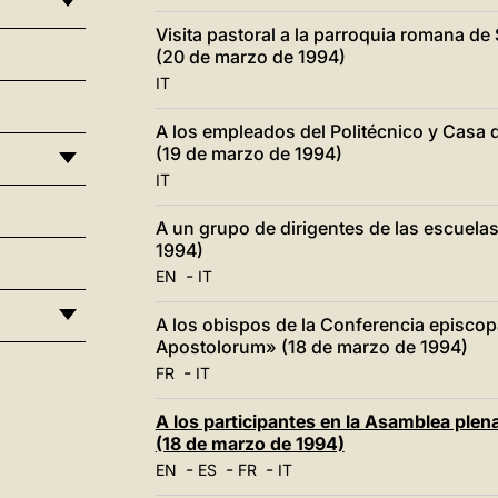
Visita pastoral a la parroquia romana de 
(20 de marzo de 1994)
IT
A los empleados del Politécnico y Casa
(19 de marzo de 1994)
IT
A un grupo de dirigentes de las escuelas
1994)
-
EN
IT
A los obispos de la Conferencia episcopal
Apostolorum» (18 de marzo de 1994)
-
FR
IT
A los participantes en la Asamblea plena
(18 de marzo de 1994)
-
-
-
EN
ES
FR
IT