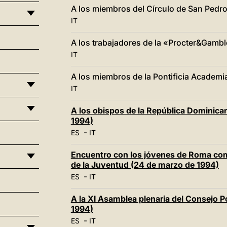
A los miembros del Círculo de San Pedr
IT
A los trabajadores de la «Procter&Gamb
IT
A los miembros de la Pontificia Academi
IT
A los obispos de la República Dominican
1994)
-
ES
IT
Encuentro con los jóvenes de Roma com
de la Juventud (24 de marzo de 1994)
-
ES
IT
A la XI Asamblea plenaria del Consejo Po
1994)
-
ES
IT