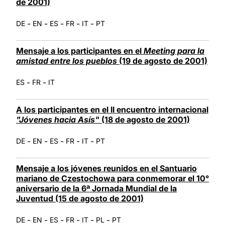
de 2001)
-
-
-
-
-
DE
EN
ES
FR
IT
PT
Mensaje a los participantes en el
Meeting para la
amistad entre los pueblos
(19 de agosto de 2001)
-
-
ES
FR
IT
A los participantes en el II encuentro internacional
"Jóvenes hacia Asís"
(18 de agosto de 2001)
-
-
-
-
-
DE
EN
ES
FR
IT
PT
Mensaje a los jóvenes reunidos en el Santuario
mariano de Czestochowa para conmemorar el 10°
aniversario de la 6ª Jornada Mundial de la
Juventud (15 de agosto de 2001)
-
-
-
-
-
-
DE
EN
ES
FR
IT
PL
PT