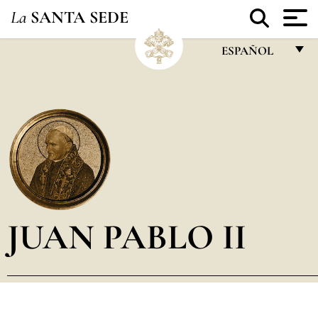
La
SANTA SEDE
ESPAÑOL
FRANÇAIS
ENGLISH
ITALIANO
PORTUGUÊS
ESPAÑOL
DEUTSCH
JUAN PABLO II
POLSKI
العربيّة
中文