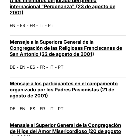
A los miembros del jurado del premio
internacional "Perdonanza" (23 de agosto de
2001)
-
-
-
-
EN
ES
FR
IT
PT
Mensaje a la Superiora General de la
Congregación de las Religiosas Franciscanas de
San Antonio (22 de agosto de 2001)
-
-
-
-
-
DE
EN
ES
FR
IT
PT
Mensaje a los participantes en el campamento
organizado por los Padres Pasionistas (21 de
agosto de 2001)
-
-
-
-
-
DE
EN
ES
FR
IT
PT
Mensaje al Superior General de la Congregación
de Hijos del Amor Misericordioso (20 de agosto