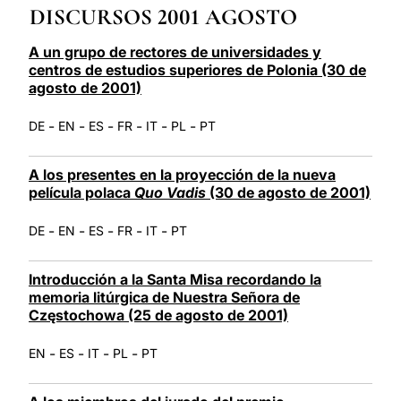
DISCURSOS 2001 AGOSTO
LATINE
A un grupo de rectores de universidades y
centros de estudios superiores de Polonia (30 de
agosto de 2001)
-
-
-
-
-
-
DE
EN
ES
FR
IT
PL
PT
A los presentes en la proyección de la nueva
película polaca
Quo Vadis
(30 de agosto de 2001)
-
-
-
-
-
DE
EN
ES
FR
IT
PT
Introducción a la Santa Misa recordando la
memoria litúrgica de Nuestra Señora de
Częstochowa (25 de agosto de 2001)
-
-
-
-
EN
ES
IT
PL
PT