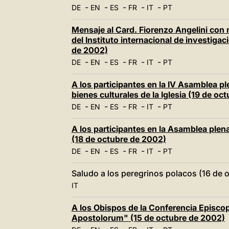
-
-
-
-
-
DE
EN
ES
FR
IT
PT
Mensaje al Card. Fiorenzo Angelini con 
del Instituto internacional de investigac
de 2002)
-
-
-
-
-
DE
EN
ES
FR
IT
PT
A los participantes en la IV Asamblea pl
bienes culturales de la Iglesia (19 de oc
-
-
-
-
-
DE
EN
ES
FR
IT
PT
A los participantes en la Asamblea plenar
(18 de octubre de 2002)
-
-
-
-
-
DE
EN
ES
FR
IT
PT
Saludo a los peregrinos polacos (16 de 
IT
A los Obispos de la Conferencia Episcopa
Apostolorum" (15 de octubre de 2002)