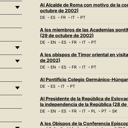
Al Alcalde de Roma con motivo de la con
octubre de 2002)
-
-
-
-
DE
ES
FR
IT
PT
A los miembros de las Academias pontifi
(29 de octubre de 2002)
-
-
-
-
-
DE
EN
ES
FR
IT
PT
A los obispos de Timor oriental en visi
de 2002)
-
-
-
-
-
DE
EN
ES
FR
IT
PT
Al Pontificio Colegio Germánico-Húnga
-
-
-
DE
ES
IT
PT
Al Presidente de la República de Eslova
la independencia de la República (28 de
-
-
-
-
-
-
-
DE
EN
ES
FR
IT
PL
PT
SK
A los Obispos de la Conferencia Episcop