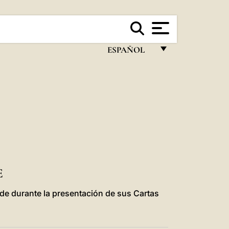
ESPAÑOL
FRANÇAIS
ENGLISH
ITALIANO
PORTUGUÊS
ESPAÑOL
DEUTSCH
E
POLSKI
ede durante la presentación de sus Cartas
العربيّة