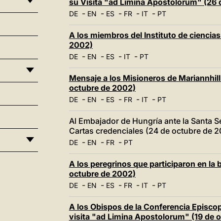
su Visita "ad Limina Apostolorum" (26 
-
-
-
-
-
DE
EN
ES
FR
IT
PT
A los miembros del Instituto de cienci
2002)
-
-
-
-
DE
EN
ES
IT
PT
Mensaje a los Misioneros de Mariannhill
octubre de 2002)
-
-
-
-
-
DE
EN
ES
FR
IT
PT
Al Embajador de Hungría ante la Santa S
Cartas credenciales (24 de octubre de 
-
-
-
DE
EN
FR
PT
A los peregrinos que participaron en la 
octubre de 2002)
-
-
-
-
-
DE
EN
ES
FR
IT
PT
A los Obispos de la Conferencia Episcop
visita "ad Limina Apostolorum" (19 de 