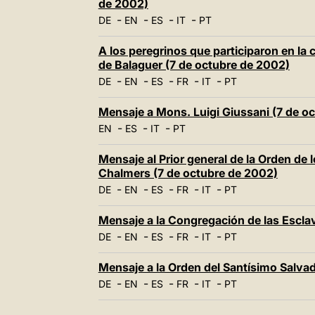
de 2002)
-
-
-
-
DE
EN
ES
IT
PT
A los peregrinos que participaron en la
de Balaguer (7 de octubre de 2002)
-
-
-
-
-
DE
EN
ES
FR
IT
PT
Mensaje a Mons. Luigi Giussani (7 de o
-
-
-
EN
ES
IT
PT
Mensaje al Prior general de la Orden de
Chalmers (7 de octubre de 2002)
-
-
-
-
-
DE
EN
ES
FR
IT
PT
Mensaje a la Congregación de las Esclav
-
-
-
-
-
DE
EN
ES
FR
IT
PT
Mensaje a la Orden del Santísimo Salvad
-
-
-
-
-
DE
EN
ES
FR
IT
PT