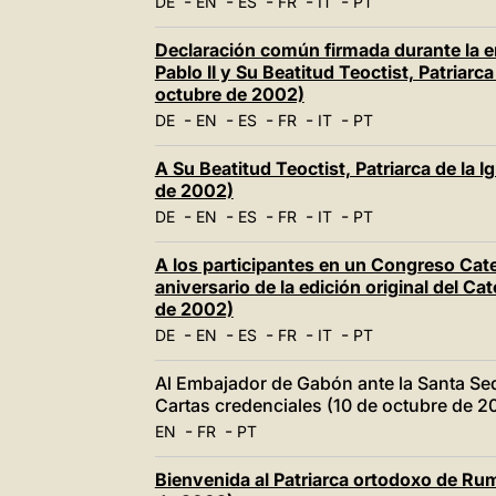
-
-
-
-
-
DE
EN
ES
FR
IT
PT
Declaración común firmada durante la en
Pablo II y Su Beatitud Teoctist, Patriarc
octubre de 2002)
-
-
-
-
-
DE
EN
ES
FR
IT
PT
A Su Beatitud Teoctist, Patriarca de la 
de 2002)
-
-
-
-
-
DE
EN
ES
FR
IT
PT
A los participantes en un Congreso Cate
aniversario de la edición original del Ca
de 2002)
-
-
-
-
-
DE
EN
ES
FR
IT
PT
Al Embajador de Gabón ante la Santa Se
Cartas credenciales (10 de octubre de 2
-
-
EN
FR
PT
Bienvenida al Patriarca ortodoxo de Rum