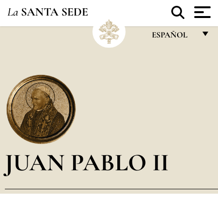
La
SANTA SEDE
ESPAÑOL
FRANÇAIS
ENGLISH
ITALIANO
PORTUGUÊS
ESPAÑOL
DEUTSCH
JUAN PABLO II
POLSKI
العربيّة
中文