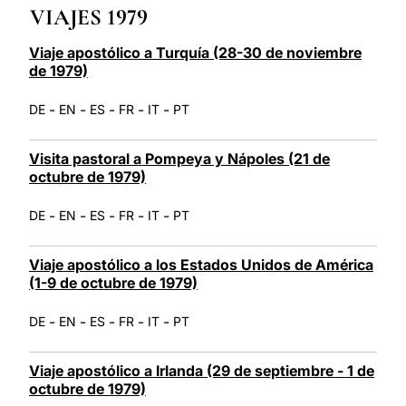
VIAJES 1979
LATINE
Viaje apostólico a Turquía (28-30 de noviembre
de 1979)
-
-
-
-
-
DE
EN
ES
FR
IT
PT
Visita pastoral a Pompeya y Nápoles (21 de
octubre de 1979)
-
-
-
-
-
DE
EN
ES
FR
IT
PT
Viaje apostólico a los Estados Unidos de América
(1-9 de octubre de 1979)
-
-
-
-
-
DE
EN
ES
FR
IT
PT
Viaje apostólico a Irlanda (29 de septiembre - 1 de
octubre de 1979)