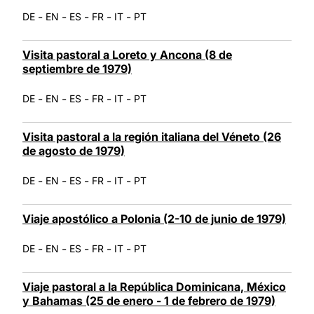
-
-
-
-
-
DE
EN
ES
FR
IT
PT
Visita pastoral a Loreto y Ancona (8 de
septiembre de 1979)
-
-
-
-
-
DE
EN
ES
FR
IT
PT
Visita pastoral a la región italiana del Véneto (26
de agosto de 1979)
-
-
-
-
-
DE
EN
ES
FR
IT
PT
Viaje apostólico a Polonia (2-10 de junio de 1979)
-
-
-
-
-
DE
EN
ES
FR
IT
PT
Viaje pastoral a la República Dominicana, México
y Bahamas (25 de enero - 1 de febrero de 1979)