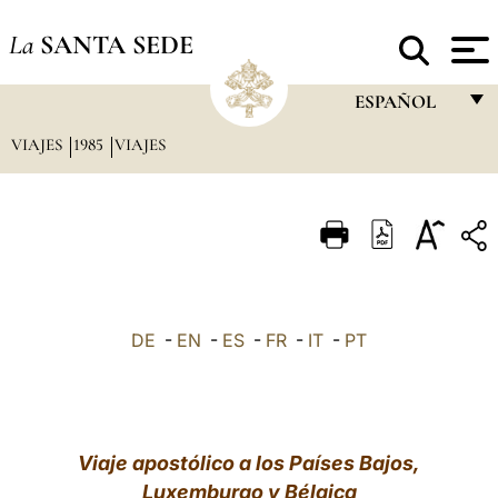
La
SANTA SEDE
ESPAÑOL
VIAJES
1985
VIAJES
FRANÇAIS
ENGLISH
ITALIANO
PORTUGUÊS
ESPAÑOL
DE
-
EN
-
ES
-
FR
-
IT
-
PT
DEUTSCH
POLSKI
العربيّة
Viaje apostólico a los Países Bajos,
Luxemburgo y Bélgica
中文