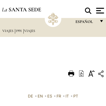
La
SANTA SEDE
ESPAÑOL
VIAJES
1991
VIAJES
FRANÇAIS
ENGLISH
ITALIANO
PORTUGUÊS
ESPAÑOL
DEUTSCH
POLSKI
العربيّة
DE
-
EN
-
ES
-
FR
-
IT
-
PT
中文