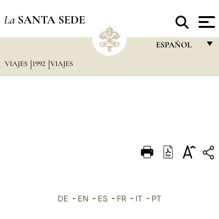
La
SANTA SEDE
ESPAÑOL
VIAJES
1992
VIAJES
FRANÇAIS
ENGLISH
ITALIANO
PORTUGUÊS
ESPAÑOL
DEUTSCH
POLSKI
العربيّة
DE
-
EN
-
ES
-
FR
-
IT
-
PT
中文