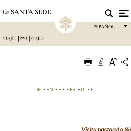
La
SANTA SEDE
ESPAÑOL
VIAJES
1993
VIAJES
FRANÇAIS
ENGLISH
ITALIANO
PORTUGUÊS
ESPAÑOL
DE
-
EN
-
ES
-
FR
-
IT
-
PT
DEUTSCH
POLSKI
العربيّة
Visita pastoral a Sic
中文