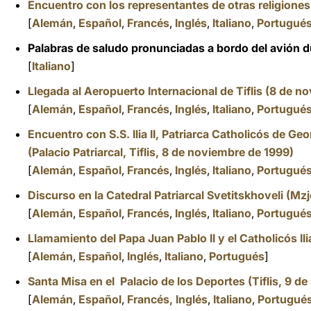
Encuentro con los representantes de otras religione
[
Alemán
,
Español
,
Francés
,
Inglés
,
Italiano
,
Portugué
Palabras de saludo pronunciadas a bordo del avión du
[
Italiano
]
Llegada al Aeropuerto Internacional de Tiflis (8 de n
[
Alemán
,
Español
,
Francés
,
Inglés
,
Italiano
,
Portugué
Encuentro con S.S. Ilia II, Patriarca Catholicós de G
(Palacio Patriarcal, Tiflis, 8 de noviembre de 1999)
[
Alemán
,
Español
,
Francés
,
Inglés
,
Italiano
,
Portugué
Discurso en la Catedral Patriarcal Svetitskhoveli (Mz
[
Alemán
,
Español
,
Francés
,
Inglés
,
Italiano
,
Portugué
Llamamiento del Papa Juan Pablo II y el Catholicós Ili
[
Alemán
,
Español
,
Inglés
,
Italiano
,
Portugués
]
Santa Misa en el Palacio de los Deportes (Tiflis, 9 d
[
Alemán
,
Español
,
Francés,
Inglés
,
Italiano
,
Portugué