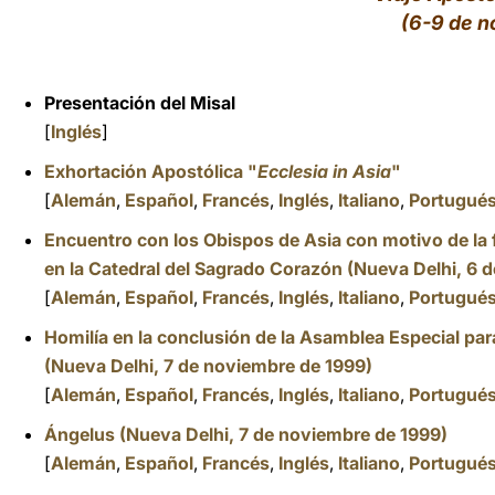
(6-9 de n
LATINE
Presentación del Misal
[
Inglés
]
Exhortación Apostólica "
Ecclesia in Asia
"
[
Alemán
,
Español
,
Francés
,
Inglés
,
Italiano
,
Portugué
Encuentro con los Obispos de Asia con motivo de la f
en la Catedral del Sagrado Corazón (Nueva Delhi, 6 
[
Alemán
,
Español
,
Francés
,
Inglés
,
Italiano
,
Portugué
Homilía en la conclusión de la Asamblea Especial par
(Nueva Delhi, 7 de noviembre de 1999)
[
Alemán
,
Español
,
Francés
,
Inglés
,
Italiano
,
Portugué
Á
ngelus (Nueva Delhi, 7 de noviembre de 1999)
[
Alemán
,
Español
,
Francés
,
Inglés
,
Italiano
,
Portugué