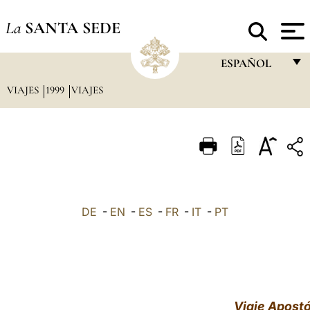
La
SANTA SEDE
ESPAÑOL
VIAJES
1999
VIAJES
FRANÇAIS
ENGLISH
ITALIANO
PORTUGUÊS
ESPAÑOL
DE
-
EN
-
ES
-
FR
-
IT
-
PT
DEUTSCH
POLSKI
العربيّة
Viaje Apostó
中文