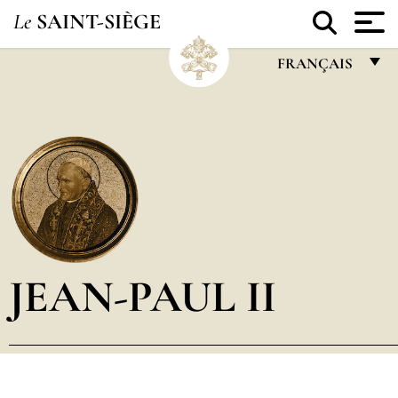
Le
SAINT-SIÈGE
FRANÇAIS
FRANÇAIS
ENGLISH
ITALIANO
PORTUGUÊS
ESPAÑOL
DEUTSCH
JEAN-PAUL II
POLSKI
العربيّة
中文