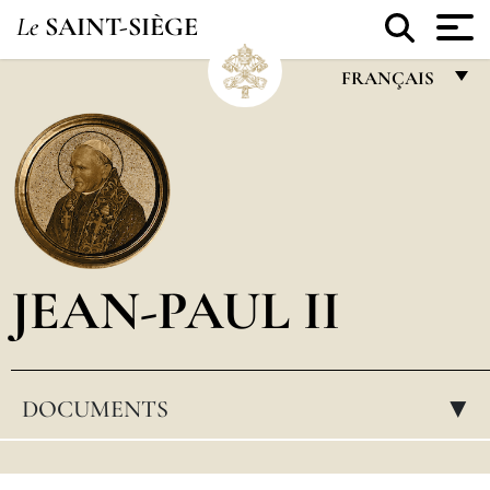
Le
SAINT-SIÈGE
FRANÇAIS
FRANÇAIS
ENGLISH
ITALIANO
PORTUGUÊS
JEAN-PAUL II
ESPAÑOL
DEUTSCH
POLSKI
DOCUMENTS
▸
العربيّة
中文