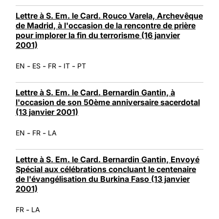
Lettre à S. Em. le Card. Rouco Varela, Archevêque
de Madrid, à l'occasion de la rencontre de prière
pour implorer la fin du terrorisme (16 janvier
2001)
-
-
-
-
EN
ES
FR
IT
PT
Lettre à S. Em. le Card. Bernardin Gantin, à
l'occasion de son 50ème anniversaire sacerdotal
(13 janvier 2001)
-
-
EN
FR
LA
Lettre à S. Em. le Card. Bernardin Gantin, Envoyé
Spécial aux célébrations concluant le centenaire
de l'évangélisation du Burkina Faso (13 janvier
2001)
-
FR
LA