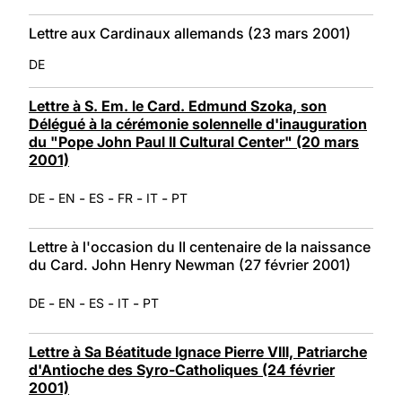
Lettre aux Cardinaux allemands (23 mars 2001)
DE
Lettre à S. Em. le Card. Edmund Szoka, son
Délégué à la cérémonie solennelle d'inauguration
du "Pope John Paul II Cultural Center" (20 mars
2001)
-
-
-
-
-
DE
EN
ES
FR
IT
PT
Lettre à l'occasion du II centenaire de la naissance
du Card. John Henry Newman (27 février 2001)
-
-
-
-
DE
EN
ES
IT
PT
Lettre à Sa Béatitude Ignace Pierre VIII, Patriarche
d'Antioche des Syro-Catholiques (24 février
2001)