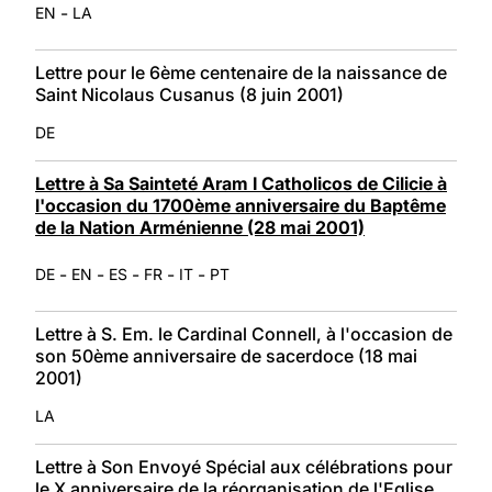
-
EN
LA
Lettre pour le 6ème centenaire de la naissance de
Saint Nicolaus Cusanus (8 juin 2001)
DE
Lettre à Sa Sainteté Aram I Catholicos de Cilicie à
l'occasion du 1700ème anniversaire du Baptême
de la Nation Arménienne (28 mai 2001)
-
-
-
-
-
DE
EN
ES
FR
IT
PT
Lettre à S. Em. le Cardinal Connell, à l'occasion de
son 50ème anniversaire de sacerdoce (18 mai
2001)
LA
Lettre à Son Envoyé Spécial aux célébrations pour
le X anniversaire de la réorganisation de l'Eglise