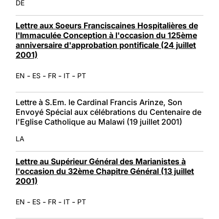
DE
Lettre aux Soeurs Franciscaines Hospitalières de
l'Immaculée Conception à l'occasion du 125ème
anniversaire d'approbation pontificale (24 juillet
2001)
-
-
-
-
EN
ES
FR
IT
PT
Lettre à S.Em. le Cardinal Francis Arinze, Son
Envoyé Spécial aux célébrations du Centenaire de
l'Eglise Catholique au Malawi (19 juillet 2001)
LA
Lettre au Supérieur Général des Marianistes à
l'occasion du 32ème Chapitre Général (13 juillet
2001)
-
-
-
-
EN
ES
FR
IT
PT