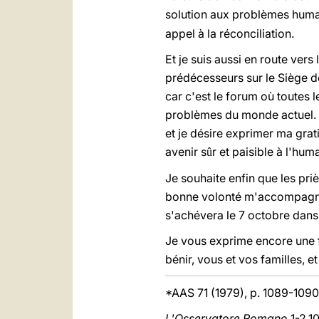
solution aux problèmes humai
appel à la réconciliation.
Et je suis aussi en route vers
prédécesseurs sur le Siège d
car c'est le forum où toutes
problèmes du monde actuel. 
et je désire exprimer ma grat
avenir s
r et paisible à l'huma
û
Je souhaite enfin que les pri
bonne volonté m'accompagnent
s'achévera le 7 octobre dans
Je vous exprime encore une fo
bénir, vous et vos familles, e
*AAS 71 (1979), p. 1089-1090
L'Osservatore Romano
1-2.10