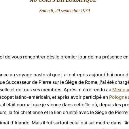
AU CORPS DIPLOMATIQUE*
Samedi, 29 septembre 1979
oi de vous rencontrer dès le premier jour de ma présence en 
nce au voyage pastoral que j'ai entrepris aujourd'hui pour d
ue Successeur de Pierre sur le Siège de Rome, j'ai été charg
erselle et de tous ses membres. Арrès m'être rendu au
Mexiqu
copat latino-américain, et après avoir participé en
Pologne
il était normal que je vienne dans cette
le où, depuis les p
î
rs, la foi chrétienne et le lien d'unité avec le Siège de Pierr
imat d'Irlande. Mais il fut surtout celui qui sut mettre dans l'
â