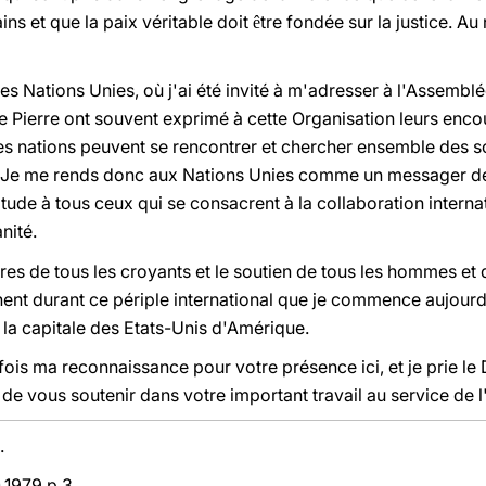
ns et que la paix véritable doit
tre fondée sur la justice. Au
ê
 les Nations Unies, où j'ai été invité à m'adresser à l'Assemb
e Pierre ont souvent exprimé à cette Organisation leurs enco
 les nations peuvent se rencontrer et chercher ensemble des 
Je me rends donc aux Nations Unies comme un messager de pa
itude à tous ceux qui se consacrent à la collaboration inter
nité.
ères de tous les croyants et le soutien de tous les hommes et
 durant ce périple international que je commence aujourd'h
 la capitale des Etats-Unis d'Amérique.
is ma reconnaissance pour votre présence ici, et je prie le 
t de vous soutenir dans votre important travail au service de 
.
.1979 p.3.