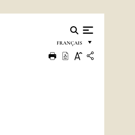
FRANÇAIS
FRANÇAIS
ENGLISH
ITALIANO
PORTUGUÊS
ESPAÑOL
DEUTSCH
POLSKI