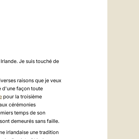
العربيّة
中文
LATINE
Irlande. Je suis touché de
iverses raisons que je veux
é d'une façon toute
e
pour la troisième
aux cérémonies
remiers temps de son
e sont demeurés sans faille.
me irlandaise une tradition