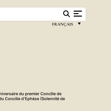
FRANÇAIS
FRANÇAIS
ENGLISH
ITALIANO
PORTUGUÊS
ESPAÑOL
DEUTSCH
POLSKI
iversaire du premier Concilie de
du Concilie d'Ephèse (Solennité de
العربيّة