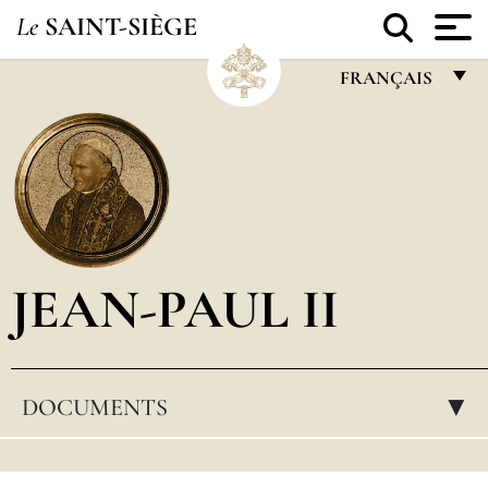
Le
SAINT-SIÈGE
FRANÇAIS
FRANÇAIS
ENGLISH
ITALIANO
PORTUGUÊS
JEAN-PAUL II
ESPAÑOL
DEUTSCH
POLSKI
DOCUMENTS
▸
العربيّة
中文