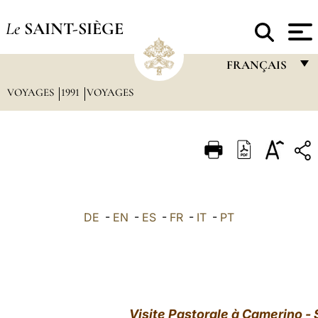
Le
SAINT-SIÈGE
FRANÇAIS
VOYAGES
1991
VOYAGES
FRANÇAIS
ENGLISH
ITALIANO
PORTUGUÊS
ESPAÑOL
DE
-
EN
-
ES
-
FR
-
IT
-
PT
DEUTSCH
POLSKI
العربيّة
Visite Pastorale à Camerino - 
中文