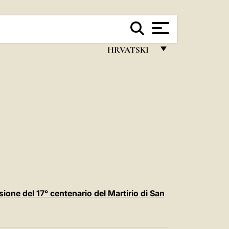
HRVATSKI
FRANÇAIS
ENGLISH
ITALIANO
PORTUGUÊS
ESPAÑOL
DEUTSCH
POLSKI
asione del 17° centenario del Martirio di San
العربيّة