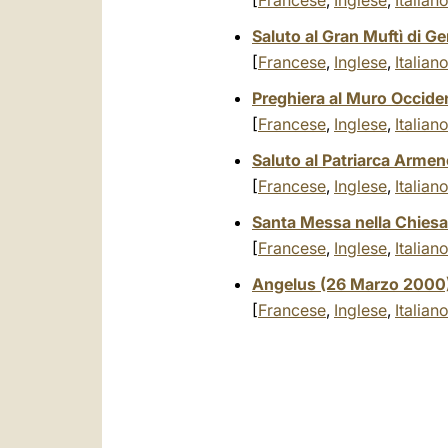
[
Francese
,
Inglese
,
Italian
Saluto al Gran Muftì di 
[
Francese
,
Inglese
,
Italian
Preghiera al Muro Occid
[
Francese
,
Inglese
,
Italian
Saluto al Patriarca Arme
[
Francese
,
Inglese
,
Italian
Santa Messa nella Chiesa
[
Francese
,
Inglese
,
Italian
Angelus (26 Marzo 2000
[
Francese
,
Inglese
,
Italian