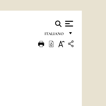
ITALIANO
FRANÇAIS
ENGLISH
ITALIANO
PORTUGUÊS
ESPAÑOL
DEUTSCH
POLSKI