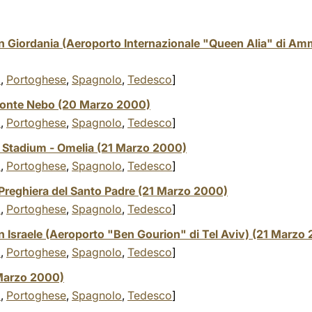
n Giordania (Aeroporto Internazionale "Queen Alia" di Am
o
,
Portoghese
,
Spagnolo
,
Tedesco
]
 Monte Nebo (20 Marzo 2000)
o
,
Portoghese
,
Spagnolo
,
Tedesco
]
Stadium - Omelia (21 Marzo 2000)
o
,
Portoghese
,
Spagnolo
,
Tedesco
]
 Preghiera del Santo Padre (21 Marzo 2000)
o
,
Portoghese
,
Spagnolo
,
Tedesco
]
n Israele (Aeroporto "Ben Gourion" di Tel Aviv) (21 Marzo
o
,
Portoghese
,
Spagnolo
,
Tedesco
]
 Marzo 2000)
o
,
Portoghese
,
Spagnolo
,
Tedesco
]