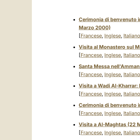
Cerimonia di benvenuto i
Marzo 2000)
[
Francese
,
Inglese
,
Italian
Visita al Monastero sul
[
Francese
,
Inglese
,
Italian
Santa Messa nell'Amman 
[
Francese
,
Inglese
,
Italian
Visita a Wadi Al-Kharrar:
[
Francese
,
Inglese
,
Italian
Cerimonia di benvenuto i
[
Francese
,
Inglese
,
Italian
Visita a Al-Maghtas (22
[
Francese
,
Inglese
,
Italian