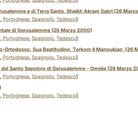
o
,
Portoghese
,
Spagnolo
,
Tedesco
]
Gerusalemme e di Terra Santa, Sheikh Akram Sabri (26 Marz
o
,
Portoghese
,
Spagnolo
,
Tedesco
]
entale di Gerusalemme (26 Marzo 2000)
o
,
Portoghese
,
Spagnolo
,
Tedesco
]
no-Ortodosso, Sua Beatitudine, Torkom II Manoukian (26
o
,
Portoghese
,
Spagnolo
,
Tedesco
]
 del Santo Sepolcro di Gerusalemme - Omelia (26 Marzo 
o
,
Portoghese
,
Spagnolo
,
Tedesco
]
)
o
,
Portoghese
,
Spagnolo
,
Tedesco
]