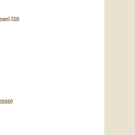
العربيّة
中文
man) (20
LATINE
 2000)