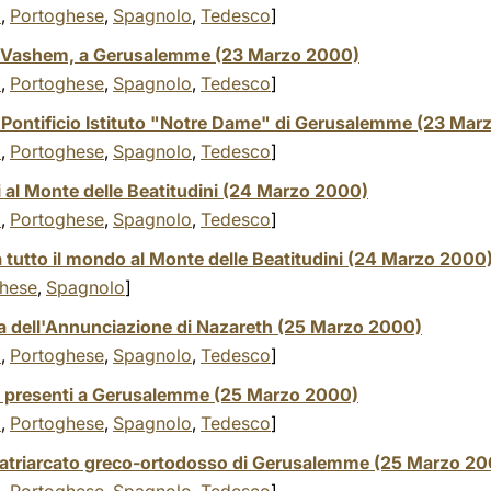
o
,
Portoghese
,
Spagnolo
,
Tedesco
]
ad Vashem, a Gerusalemme (23 Marzo 2000)
o
,
Portoghese
,
Spagnolo
,
Tedesco
]
al Pontificio Istituto "Notre Dame" di Gerusalemme (23 Ma
o
,
Portoghese
,
Spagnolo
,
Tedesco
]
 al Monte delle Beatitudini (24 Marzo 2000)
o
,
Portoghese
,
Spagnolo
,
Tedesco
]
da tutto il mondo al Monte delle Beatitudini (24 Marzo 2000
hese
,
Spagnolo
]
ca dell'Annunciazione di Nazareth (25 Marzo 2000)
o
,
Portoghese
,
Spagnolo
,
Tedesco
]
li presenti a Gerusalemme (25 Marzo 2000)
o
,
Portoghese
,
Spagnolo
,
Tedesco
]
Patriarcato greco-ortodosso di Gerusalemme (25 Marzo 2