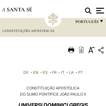
A
SANTA SÉ
PORTUGUÊS
CONSTITUIÇÕES APOSTÓLICAS
FRANÇAIS
ENGLISH
ITALIANO
PORTUGUÊS
ESPAÑOL
DE
-
EN
-
ES
-
FR
-
IT
-
LA
-
PT
DEUTSCH
POLSKI
CONSTITUIÇÃO APOSTÓLICA
DO SUMO PONTÍFICE JOÃO PAULO II
العربيّة
UNIVERSI DOMINICI GREGIS
中文