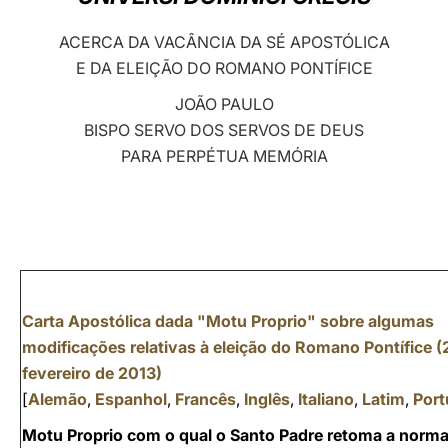
LATINE
ACERCA DA VACÂNCIA DA SÉ APOSTÓLICA
E DA ELEIÇÃO DO ROMANO PONTÍFICE
JOÃO PAULO
BISPO SERVO DOS SERVOS DE DEUS
PARA PERPÉTUA MEMÓRIA
Carta Apostólica dada "Motu Proprio" sobre algumas
modificações relativas à eleição do Romano Pontífice (
fevereiro de 2013)
[
Alemão
,
Espanhol
,
Francês
,
Inglês
,
Italiano
,
Latim
,
Por
Motu Proprio com o qual o Santo Padre retoma a norm