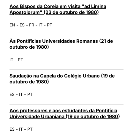
Aos Bispos da Coreia em visita "ad Limina
Apostolorum" (23 de outubro de 1980)
-
-
-
-
EN
ES
FR
IT
PT
Às Pontifícias Universidades Romanas (21 de
outubro de 1980)
-
IT
PT
Saudação na Capela do Colégio Urbano (19 de
outubro de 1980)
-
-
ES
IT
PT
Aos professores e aos estudantes da Pontifícia
Universidade Urbaniana (19 de outubro de 1980)
-
-
ES
IT
PT