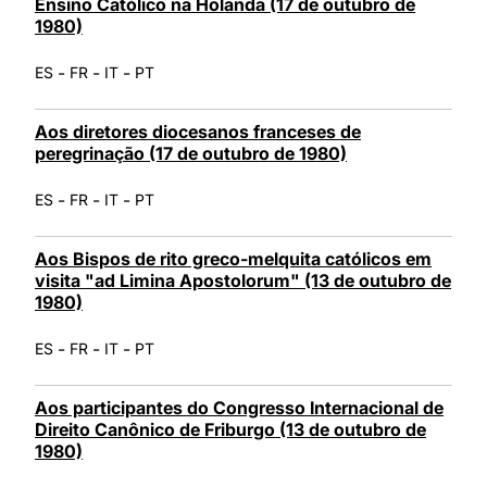
Ensino Católico na Holanda (17 de outubro de
1980)
-
-
-
ES
FR
IT
PT
Aos diretores diocesanos franceses de
peregrinação (17 de outubro de 1980)
-
-
-
ES
FR
IT
PT
Aos Bispos de rito greco-melquita católicos em
visita "ad Limina Apostolorum" (13 de outubro de
1980)
-
-
-
ES
FR
IT
PT
Aos participantes do Congresso Internacional de
Direito Canônico de Friburgo (13 de outubro de
1980)