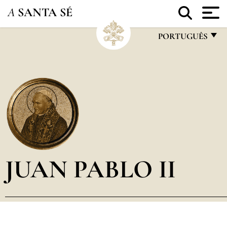
A
SANTA SÉ
PORTUGUÊS
FRANÇAIS
ENGLISH
ITALIANO
PORTUGUÊS
ESPAÑOL
DEUTSCH
JUAN PABLO II
POLSKI
العربيّة
中文