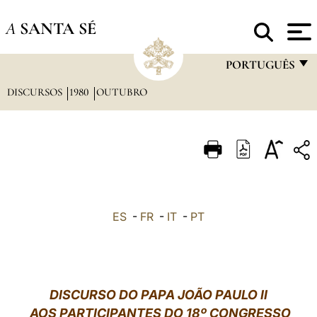
A
SANTA SÉ
PORTUGUÊS
DISCURSOS
1980
OUTUBRO
FRANÇAIS
ENGLISH
ITALIANO
PORTUGUÊS
ESPAÑOL
ES
-
FR
-
IT
-
PT
DEUTSCH
POLSKI
العربيّة
DISCURSO DO PAPA JOÃO PAULO II
AOS PARTICIPANTES DO 18º CONGRESSO
中文