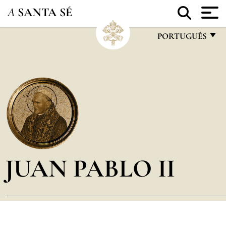
A
SANTA SÉ
PORTUGUÊS
FRANÇAIS
ENGLISH
ITALIANO
PORTUGUÊS
ESPAÑOL
DEUTSCH
JUAN PABLO II
POLSKI
العربيّة
中文