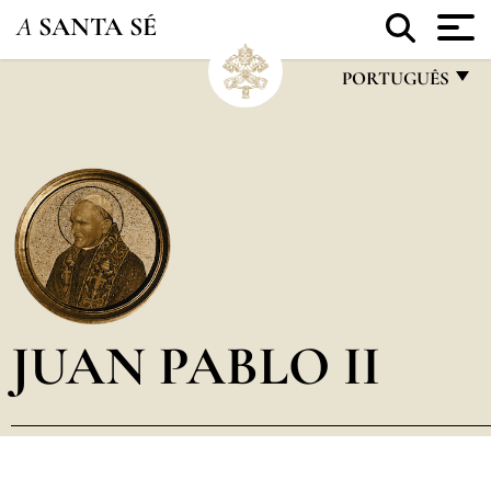
A
SANTA SÉ
PORTUGUÊS
FRANÇAIS
ENGLISH
ITALIANO
PORTUGUÊS
ESPAÑOL
DEUTSCH
JUAN PABLO II
POLSKI
العربيّة
中文