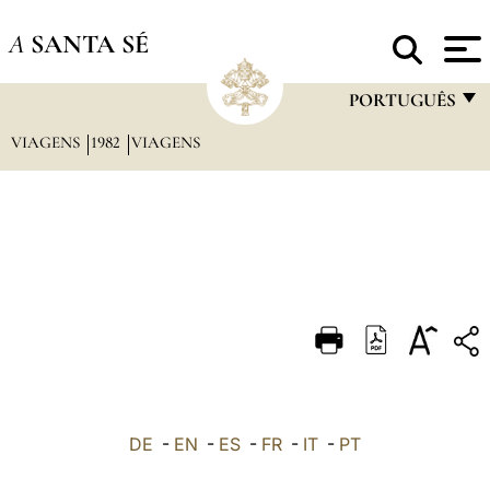
A
SANTA SÉ
PORTUGUÊS
VIAGENS
1982
VIAGENS
FRANÇAIS
ENGLISH
ITALIANO
PORTUGUÊS
ESPAÑOL
DEUTSCH
POLSKI
العربيّة
DE
-
EN
-
ES
-
FR
-
IT
-
PT
中文