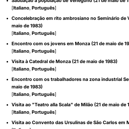
Saudação à população de Venegono (21
de maio de
1
[
Italiano
,
Português
]
Concelebração em rito ambrosiano no Seminário de 
maio de
1983)
[
Italiano
,
Português
]
Encontro com os jovens em Monza (21
de maio de
1
[
Italiano
,
Português
]
Visita à Catedral de Monza (21
de maio de
1983)
[
Italiano
,
Português
]
Encontro com os trabalhadores na zona industrial S
maio de
1983)
[
Italiano
,
Português
]
Visita ao "Teatro alla Scala" de Milão (21
de maio de
[
Italiano
,
Português
]
Visita ao Convento das Ursulinas de São Carlos em M