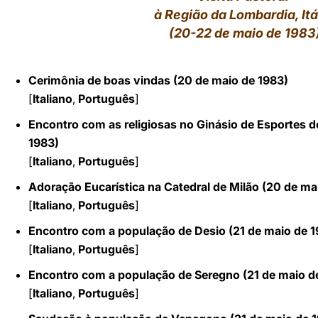
à Região da Lombardia, Itá
LATINE
(20-22 de maio de 1983
Cerimônia de boas vindas (20
de maio de
1983)
[
Italiano
,
Português
]
Encontro com as religiosas no Ginásio de Esportes d
1983)
[
Italiano
,
Português
]
Adoração Eucarística na Catedral de Milão (20
de ma
[
Italiano
,
Português
]
Encontro com a população de Desio (21
de maio de
1
[
Italiano
,
Português
]
Encontro com a população de Seregno (21
de maio 
[
Italiano
,
Português
]