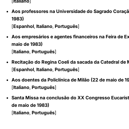
[
Italiano
]
Aos professores na Universidade do Sagrado Coraçã
1983)
[
Espanhol
,
Italiano
,
Português
]
Aos empresários e agentes financeiros na Feira de E
maio de
1983)
[
Italiano
,
Português
]
Recitação do Regina Coeli da sacada da Catedral de 
[
Espanhol
,
Italiano
,
Português
]
Aos doentes da Policlínica de Milão (22
de maio de
1
[
Italiano
,
Português
]
Santa Missa na conclusão do XX Congresso Eucaríst
de maio de
1983)
[
Italiano
,
Português
]