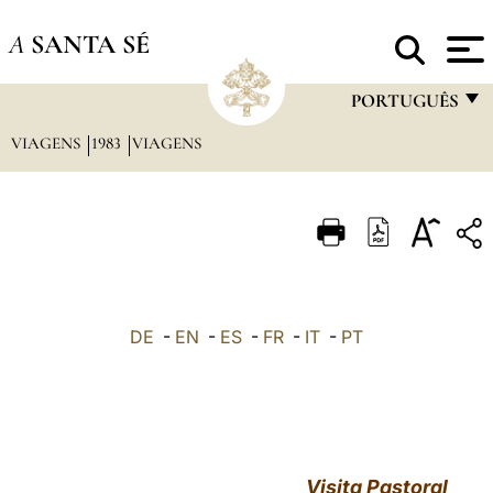
A
SANTA SÉ
PORTUGUÊS
VIAGENS
1983
VIAGENS
FRANÇAIS
ENGLISH
ITALIANO
PORTUGUÊS
ESPAÑOL
DE
-
EN
-
ES
-
FR
-
IT
-
PT
DEUTSCH
POLSKI
العربيّة
Visita Pastoral
中文