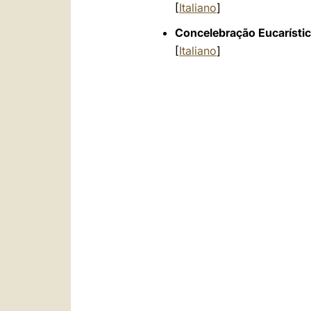
[
Italiano
]
Concelebração Eucarísti
[
Italiano
]