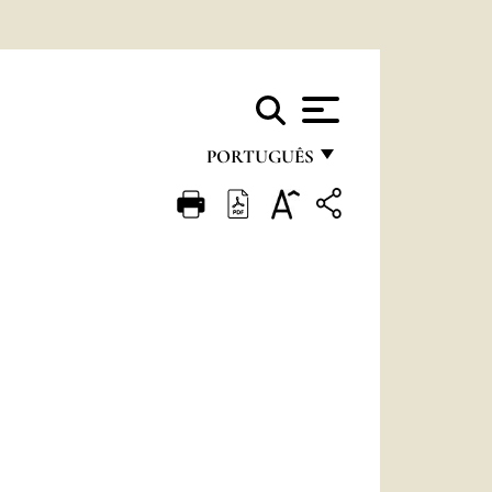
PORTUGUÊS
FRANÇAIS
ENGLISH
ITALIANO
PORTUGUÊS
ESPAÑOL
DEUTSCH
POLSKI