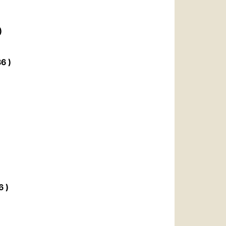
العربيّة
中文
)
LATINE
6 )
6 )