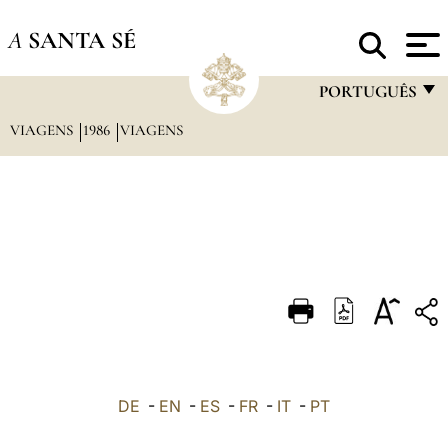
A
SANTA SÉ
PORTUGUÊS
VIAGENS
1986
VIAGENS
FRANÇAIS
ENGLISH
ITALIANO
PORTUGUÊS
ESPAÑOL
DEUTSCH
POLSKI
العربيّة
DE
-
EN
-
ES
-
FR
-
IT
-
PT
中文