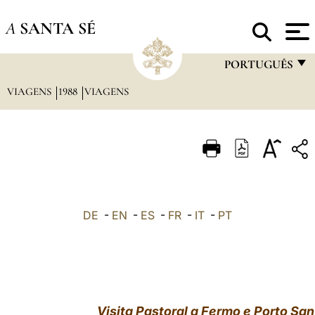
A
SANTA SÉ
PORTUGUÊS
VIAGENS
1988
VIAGENS
FRANÇAIS
ENGLISH
ITALIANO
PORTUGUÊS
ESPAÑOL
DE
-
EN
-
ES
-
FR
-
IT
-
PT
DEUTSCH
POLSKI
العربيّة
Visita Pastoral a Fermo e Porto San 
中文