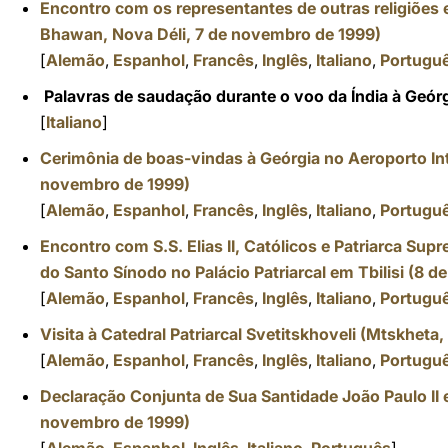
Encontro com os representantes de outras religiões 
Bhawan, Nova Déli, 7 de novembro de 1999)
[
Alemão
,
Espanhol
,
Francês
,
Inglês
,
Italiano
,
Portugu
Palavras de saudação durante o voo da Índia à Geór
[
Italiano
]
Cerimônia de boas-vindas à Geórgia no Aeroporto Inte
novembro de 1999)
[
Alemão
,
Espanhol
,
Francês
,
Inglês
,
Italiano
,
Portugu
Encontro com S.S. Elias II, Católicos e Patriarca S
do Santo Sínodo no Palácio Patriarcal em Tbilisi (8 
[
Alemão
,
Espanhol
,
Francês
,
Inglês
,
Italiano
,
Portugu
Visita à Catedral Patriarcal Svetitskhoveli (Mtskhet
[
Alemão
,
Espanhol
,
Francês
,
Inglês
,
Italiano
,
Portugu
Declaração Conjunta de Sua Santidade João Paulo II e 
novembro de 1999)