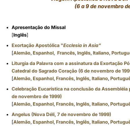
(6 a 9 de novembro d
LATINE
Apresentação do Missal
[
Inglês
]
Exortação Apostólica "
Ecclesia in Asia"
[
Alemão
,
Espanhol
,
Francês
,
Inglês
,
Italiano
,
Portugu
Liturgia da Palavra com
a assinatura da Exortação Pós
Catedral do Sagrado Coração (6 de novembro de 199
[
Alemão
,
Espanhol
,
Francês
,
Inglês
,
Italiano
,
Portugu
Celebração Eucarística na conclusão da Assembléia 
de novembro de 1999)
[
Alemão
,
Espanhol
,
Francês
,
Inglês
,
Italiano
,
Portugu
Angelus (Nova Déli, 7 de novembro de 1999)
[
Alemão
,
Espanhol
,
Francês
,
Inglês
,
Italiano
,
Portugu