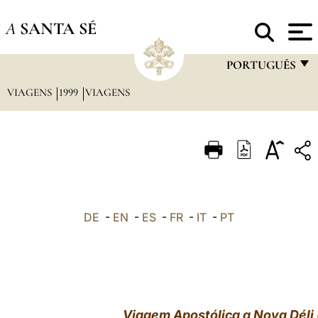
A
SANTA SÉ
PORTUGUÊS
VIAGENS
1999
VIAGENS
FRANÇAIS
ENGLISH
ITALIANO
PORTUGUÊS
ESPAÑOL
DE
-
EN
-
ES
-
FR
-
IT
-
PT
DEUTSCH
POLSKI
العربيّة
Viagem Apostólica a Nova Déli 
中文