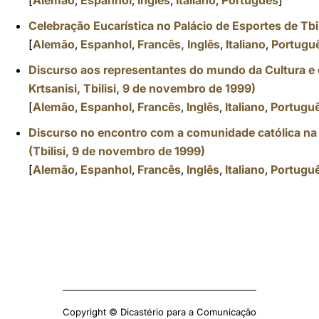
[
Alemão
,
Espanhol
,
Inglês
,
Italiano
,
Português
]
Celebração Eucarística no Palácio de Esportes de Tbi
[
Alemão
,
Espanhol
,
Francês,
Inglês
,
Italiano
,
Portugu
Discurso aos representantes do mundo da Cultura e d
Krtsanisi, Tbilisi, 9 de novembro de 1999)
[
Alemão
,
Espanhol
,
Francês
,
Inglês
,
Italiano
,
Portugu
Discurso no encontro com a comunidade católica na 
(Tbilisi, 9 de novembro de 1999)
[
Alemão
,
Espanhol
,
Francês
,
Inglês
,
Italiano
,
Portugu
Copyright © Dicastério para a Comunicação