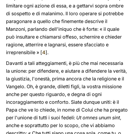
limitare ogni azione di essa, e a gettarvi sopra ombre
di sospetto e di malanimo. Il loro operare si potrebbe
paragonare a quello che finemente descrive il
Manzoni, parlando dell'iniquo che è forte: « il quale
può insultare e chiamarsi offeso, schernire e chieder
ragione, atterrire e lagnarsi, essere sfacciato e
irreprensibile » [
4
].
Davanti a tali atteggiamenti, è più che mai necessaria
la unione: per difendere, e aiutare a difendere la verità,
la giustizia, l'onestà, prima ancora che la religione e il
Vangelo. Oh, è grande, diletti figli, la vostra missione
anche per questo riguardo, e degna di ogni
incoraggiamento e conforto. Siate dunque uniti: è il
Papa che ve lo chiede, in nome di Colui che ha pregato
per l'unione di tutti i suoi fedeli:
Ut omnes unum sint
,
anche e soprattutto per lo scopo, che vi abbiamo
descritto: « Che tutti siano una cosa sola, come tu, o