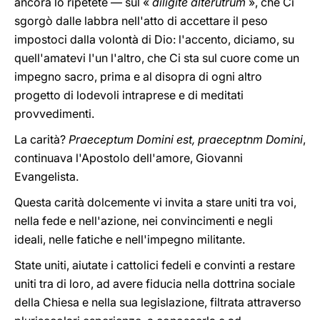
ancora lo ripetete — sul «
diligite alterutrum
», che Ci
sgorgò dalle labbra nell'atto di accettare il peso
impostoci dalla volontà di Dio: l'accento, diciamo, su
quell'amatevi l'un l'altro, che Ci sta sul cuore come un
impegno sacro, prima e al disopra di ogni altro
progetto di lodevoli intraprese e di meditati
provvedimenti.
La carità?
Praeceptum Domini est, praeceptnm Domini
,
continuava l'Apostolo dell'amore, Giovanni
Evangelista.
Questa carità dolcemente vi invita a stare uniti tra voi,
nella fede e nell'azione, nei convincimenti e negli
ideali, nelle fatiche e nell'impegno militante.
State uniti, aiutate i cattolici fedeli e convinti a restare
uniti tra di loro, ad avere fiducia nella dottrina sociale
della Chiesa e nella sua legislazione, filtrata attraverso