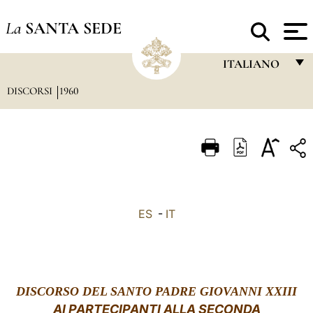
La
SANTA SEDE
ITALIANO
DISCORSI
1960
FRANÇAIS
ENGLISH
ITALIANO
PORTUGUÊS
ESPAÑOL
ES
-
IT
DEUTSCH
POLSKI
العربيّة
DISCORSO DEL SANTO PADRE GIOVANNI XXIII
AI PARTECIPANTI ALLA SECONDA
中文