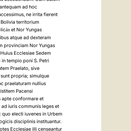
t antequam ad hoc
cessimus, ne irrita fierent
olivia territorium
lic
et Nor Yungas
án
tibus atque ad dexteram
em provinciam Nor Yungas
. Huius Ecclesiae Sedem
in tempio poni S. Petri
utem Praelato, sive
 sunt propria; simulque
nc praelaturam nullius
istitem Pacensi
 apte conformare et
ad iuris communis leges et
ex quo electi iuvenes in Urbem
cis disciplinis instituantur.
tes Ecclesiae illi censeantur