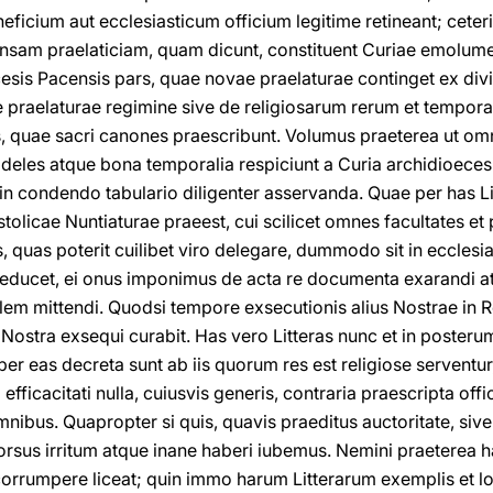
eneficium aut ecclesiasticum officium legitime retineant; ceteri
ensam praelaticiam, quam dicunt, constituent Curiae emolumen
sis Pacensis pars, quae novae praelaturae continget ex di
de praelaturae regimine sive de religiosarum rerum et tempora
 quae sacri canones praescribunt. Volumus praeterea ut om
ideles atque bona temporalia respiciunt a Curia archidioece
in condendo tabulario diligenter asservanda. Quae per has Li
tolicae Nuntiaturae praeest, cui scilicet omnes facultates et
, quas poterit cuilibet viro delegare, dummodo sit in ecclesias
educet, ei onus imponimus de acta re documenta exarandi at
m mittendi. Quodsi tempore exsecutionis alius Nostrae in R
a Nostra exsequi curabit. Has vero Litteras nunc et in posteru
er eas decreta sunt ab iis quorum res est religiose serventur
efficacitati nulla, cuiusvis generis, contraria praescripta off
ibus. Quapropter si quis, quavis praeditus auctoritate, sive
rorsus irritum atque inane haberi iubemus. Nemini praeterea h
orrumpere liceat; quin immo harum Litterarum exemplis et loc