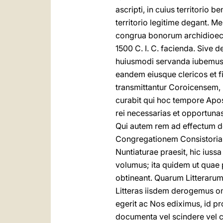
ascripti, in cuius territorio b
territorio legitime degant. M
congrua bonorum archidioece
1500 C. I. C. facienda. Sive 
huiusmodi servanda iubemus,
eandem eiusque clericos et f
transmittantur Coroicensem, 
curabit qui hoc tempore Apos
rei necessarias et opportunas
Qui autem rem ad effectum d
Congregationem Consistoriale
Nuntiaturae praesit, hic iuss
volumus; ita quidem ut quae p
obtineant. Quarum Litterarum 
Litteras iisdem derogemus omn
egerit ac Nos ediximus, id p
documenta vel scindere vel c