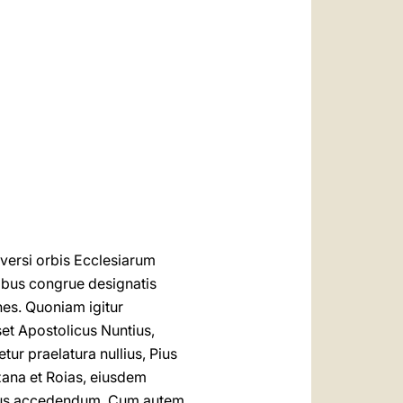
العربيّة
中文
LATINE
versi orbis Ecclesiarum
ibus congrue designatis
nes. Quoniam igitur
set Apostolicus Nuntius,
tur praelatura nullius, Pius
zana et Roias, eiusdem
ibus accedendum. Cum autem