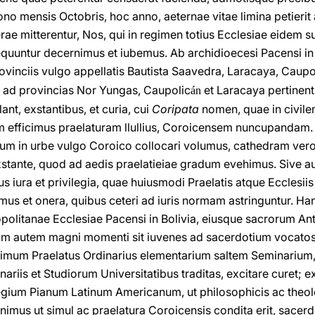
o mensis Octobris, hoc anno, aeternae vitae limina petieri
ae mitterentur, Nos, qui in regimen totius Ecclesiae eidem suc
equuntur decernimus et iubemus. Ab archidioecesi Pacensi in B
ovinciis vulgo appellatis Bautista Saavedra, Laracaya, Caupo
iis ad provincias Nor Yungas, Caupolic
et Laracaya pertinen
án
ant, exstantibus, et curia, cui
Coripata
nomen, quae in civil
vam efficimus praelaturam llullius, Coroicensem nuncupandam
ium in urbe vulgo Coroico collocari volumus, cathedram vero 
exstante, quod ad aedis praelatieiae gradum evehimus. Sive a
iura et privilegia, quae huiusmodi Praelatis atque Ecclesiis
mus et onera, quibus ceteri ad iuris normam astringuntur. Ha
litanae Ecclesiae Pacensi in Bolivia, eiusque sacrorum Ant
m autem magni momenti sit iuvenes ad sacerdotium vocatos
imum Praelatus Ordinarius elementarium saltem Seminarium, 
ariis et Studiorum Universitatibus traditas, excitare curet; 
legium Pianum Latinum Americanum, ut philosophicis ac theologi
imus ut simul ac praelatura Coroicensis condita erit, sacerdo