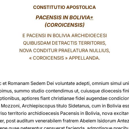
CONSTITUTIO APOSTOLICA
PACENSIS IN BOLIVIA
*
(COROICENSIS)
E PACENSI IN BOLIVIA ARCHIDIOECESI
QUIBUSDAM DETRACTIS TERRITORIIS,
NOVA CONDITUR PRAELATURA NULLIUS,
« COROICENSIS » APPELLANDA.
c et Romanam Sedem Dei voluntate adepti, omnium simul uni
pimus, summo studio contendimus ut, cuiusque dioecesis fin
ptionibus, aptiores fiant christianae fidei augendae condicio
 Mozzoni, Archiepiscopus titulo Sidetanus, cum in Bolivia es
so territorio archidioecesis Pacensis in Bolivia, nova excitare
ter, post auditum venerabilem fratrem Abelem Isidorum Ante
bene quae peterentur censuerat facienda, admotisque prec