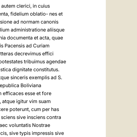
 autem clerici, in cuius
ta, fidelium oblatio- nes et
visione ad normam canonis
lium administratione aliisque
nia documenta et acta, quae
sis Pacensis ad Curiam
tteras decrevimus effici
 potestates tribuimus agendae
tica dignitate constitutus.
que sinceris exemplis ad S.
epublica Boliviana
m efficaces esse et fore
, atque igitur vim suam
icere poterunt, cum per has
 sciens sive insciens contra
aec voluntatis Nostrae
is, sive typis impressis sive