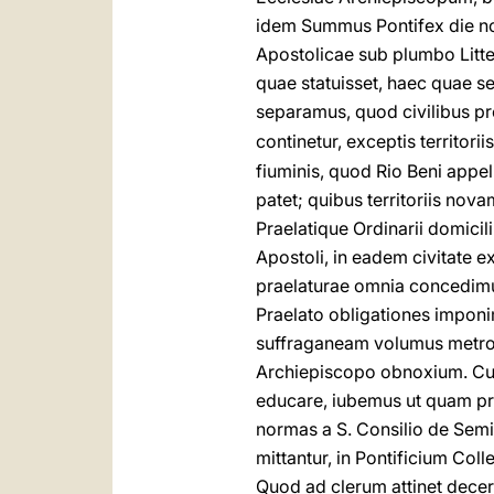
idem Summus Pontifex die non
Apostolicae sub plumbo Litter
quae statuisset, haec quae s
separamus, quod civilibus pr
continetur, exceptis territor
fiuminis, quod Rio Beni appell
patet; quibus territoriis no
Praelatique Ordinarii domicil
Apostoli, in eadem civitate 
praelaturae omnia concedimus 
Praelato obligationes imponi
suffraganeam volumus metropo
Archiepiscopo obnoxium. Cu
educare, iubemus ut quam pr
normas a S. Consilio de Semin
mittantur, in Pontificium Col
Quod ad clerum attinet decern