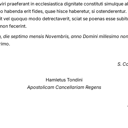
iri praeferant in ecclesiastica dignitate constituti simulque 
 habenda erit fides, quae hisce haberetur, si ostenderentur.
it vel quoquo modo detrectaverit, sciat se poenas esse subitur
on fecerint.
, die septimo mensis Novembris, anno Domini millesimo n
rim
o.
S. Co
Hamletus Tondini
Apostolicam Cancellariam Regens