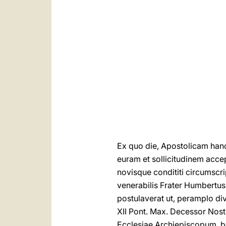
Ex quo die, Apostolicam han
euram et sollicitudinem acce
novisque condititi circumscri
venerabilis Frater Humbertus
postulaverat ut, peramplo divi
XII Pont. Max. Decessor Nos
Ecclesiae Archiepiscopum, 