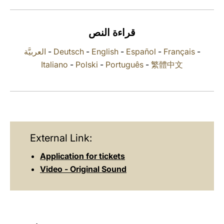
LATINE
قراءة النص
العربيَّة
-
Deutsch
-
English
-
Español
-
Français
-
Italiano
-
Polski
-
Português
-
繁體中文
External Link:
Application for tickets
Video - Original Sound