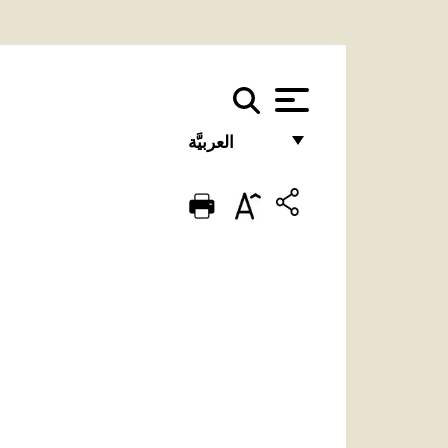
العربيَّة
FRANÇAIS
ENGLISH
ITALIANO
PORTUGUÊS
ESPAÑOL
DEUTSCH
POLSKI