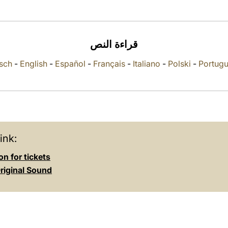
قراءة النص
sch
-
English
-
Español
-
Français
-
Italiano
-
Polski
-
Portug
ink:
on for tickets
riginal Sound