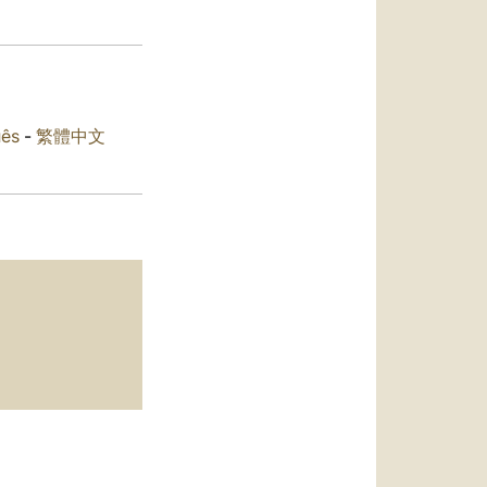
العربيّة
中文
LATINE
uês
-
繁體中文