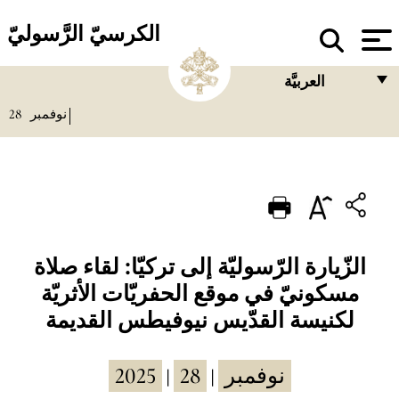
الكرسيّ الرَّسوليّ
العربيَّة
28
نوفمبر
FRANÇAIS
ENGLISH
ITALIANO
PORTUGUÊS
ESPAÑOL
الزّيارة الرّسوليّة إلى تركيّا: لقاء صلاة
مسكونيّ في موقع الحفريّات الأثريّة
DEUTSCH
لكنيسة القدّيس نيوفيطس القديمة
POLSKI
العربيّة
2025
28
نوفمبر
|
|
中文