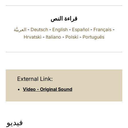
LATINE
قراءة النص
العربيَّة
-
Deutsch
-
English
-
Español
-
Français
-
Hrvatski
-
Italiano
-
Polski
-
Português
External Link:
Video - Original Sound
فيديو