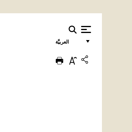
العربيَّة
FRANÇAIS
ENGLISH
ITALIANO
PORTUGUÊS
ESPAÑOL
DEUTSCH
POLSKI