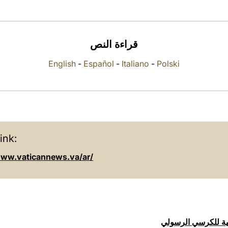
قراءة النص
English
-
Español
-
Italiano
-
Polski
ink:
www.vaticannews.va/ar/