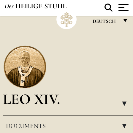
Der
HEILIGE STUHL
DEUTSCH
FRANÇAIS
ENGLISH
ITALIANO
PORTUGUÊS
ESPAÑOL
DEUTSCH
LEO XIV.
POLSKI
▸
العربيّة
DOCUMENTS
中文
▸