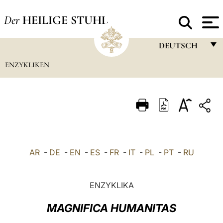
Der
HEILIGE STUHL
DEUTSCH
ENZYKLIKEN
FRANÇAIS
ENGLISH
ITALIANO
PORTUGUÊS
ESPAÑOL
AR
-
DE
-
EN
-
ES
-
FR
-
IT
-
PL
-
PT
-
RU
DEUTSCH
POLSKI
ENZYKLIKA
العربيّة
MAGNIFICA HUMANITAS
中文