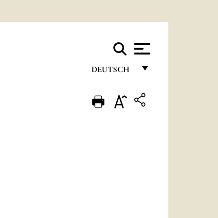
DEUTSCH
FRANÇAIS
ENGLISH
ITALIANO
PORTUGUÊS
ESPAÑOL
DEUTSCH
POLSKI