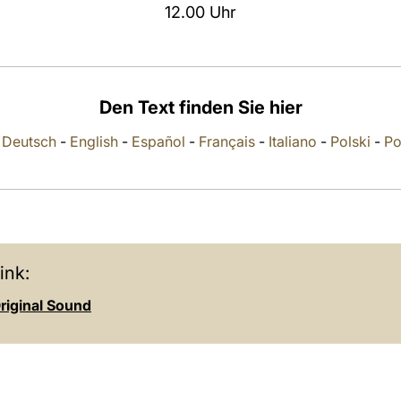
12.00 Uhr
Den Text finden Sie hier
-
Deutsch
-
English
-
Español
-
Français
-
Italiano
-
Polski
-
Po
ink:
riginal Sound