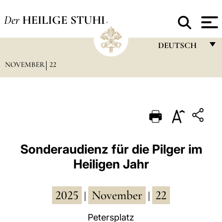
Der
HEILIGE STUHL
DEUTSCH
NOVEMBER
22
FRANÇAIS
ENGLISH
ITALIANO
PORTUGUÊS
ESPAÑOL
Sonderaudienz für die Pilger im
Heiligen Jahr
DEUTSCH
POLSKI
2025
November
22
|
|
العربيّة
Petersplatz
中文