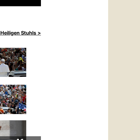
Heiligen Stuhls >