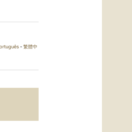
العربيّة
中文
LATINE
ortuguês
-
繁體中