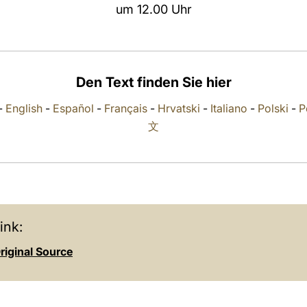
um 12.00 Uhr
Den Text finden Sie hier
-
English
-
Español
-
Français
-
Hrvatski
-
Italiano
-
Polski
-
P
文
ink:
riginal Source