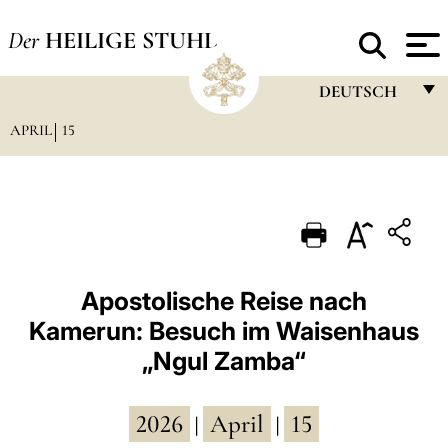
Der
HEILIGE STUHL
DEUTSCH
APRIL
15
FRANÇAIS
ENGLISH
ITALIANO
PORTUGUÊS
ESPAÑOL
Apostolische Reise nach
Kamerun: Besuch im Waisenhaus
DEUTSCH
„Ngul Zamba“
POLSKI
العربيّة
2026
April
15
|
|
中文