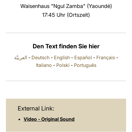
Waisenhaus "Ngul Zamba" (Yaoundé)
LATINE
17:45 Uhr (Ortszeit)
Den Text finden Sie hier
العربيَّة
-
Deutsch
-
English
-
Español
-
Français
-
Italiano
-
Polski
-
Português
External Link:
Video - Original Sound