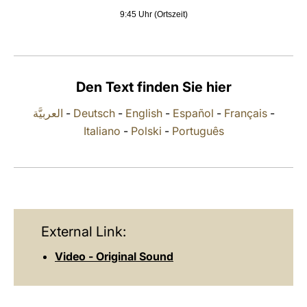
9:45 Uhr (Ortszeit)
LATINE
Den Text finden Sie hier
العربيَّة
-
Deutsch
-
English
-
Español
-
Français
-
Italiano
-
Polski
-
Português
External Link:
Video - Original Sound