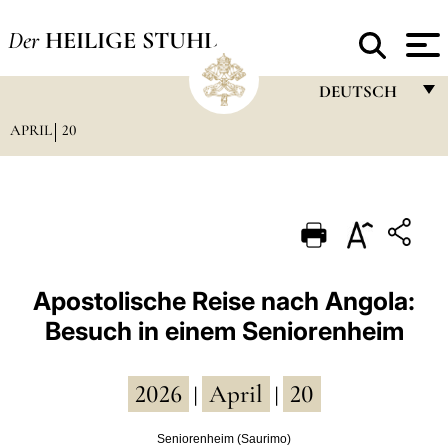
Der
HEILIGE STUHL
DEUTSCH
APRIL
20
FRANÇAIS
ENGLISH
ITALIANO
PORTUGUÊS
ESPAÑOL
Apostolische Reise nach Angola:
Besuch in einem Seniorenheim
DEUTSCH
POLSKI
2026
April
20
|
|
العربيّة
Seniorenheim (Saurimo)
中文