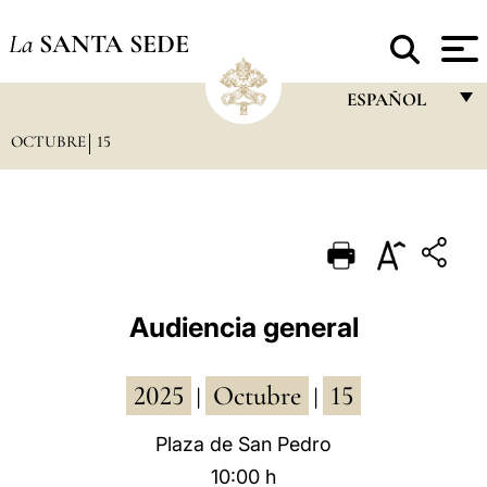
La
SANTA SEDE
ESPAÑOL
OCTUBRE
15
FRANÇAIS
ENGLISH
ITALIANO
PORTUGUÊS
ESPAÑOL
Audiencia general
DEUTSCH
2025
Octubre
15
POLSKI
|
|
العربيّة
Plaza de San Pedro
10:00 h
中文