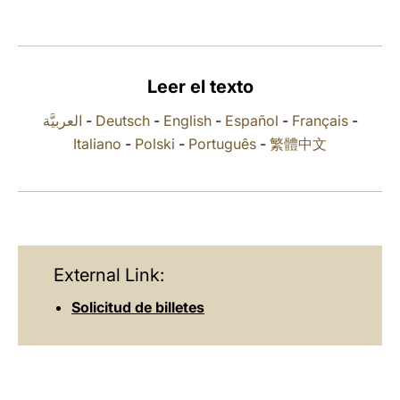
LATINE
Leer el texto
العربيَّة
-
Deutsch
-
English
-
Español
-
Français
-
Italiano
-
Polski
-
Português
-
繁體中文
External Link:
Solicitud de billetes