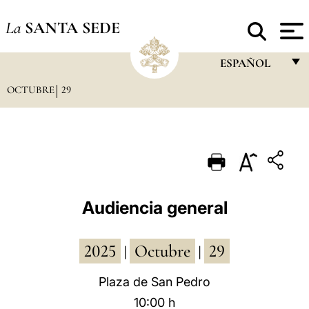
La
SANTA SEDE
ESPAÑOL
OCTUBRE
29
FRANÇAIS
ENGLISH
ITALIANO
PORTUGUÊS
ESPAÑOL
Audiencia general
DEUTSCH
2025
Octubre
29
POLSKI
|
|
العربيّة
Plaza de San Pedro
10:00 h
中文