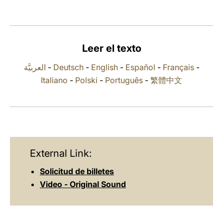
LATINE
Leer el texto
العربيَّة
-
Deutsch
-
English
-
Español
-
Français
-
Italiano
-
Polski
-
Português
-
繁體中文
External Link:
Solicitud de billetes
Video - Original Sound